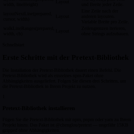
Layout
width, lineHeight)
und Breite jeder Zeile.
Eine Zeile nach der
layoutNextLine(prepared,
Layout
anderen layouten.
cursor, width)
Variable Breite pro Zeile.
walkLineRanges(prepared,
Zeilengrenzen iterieren,
Layout
width, cb)
ohne Strings aufzubauen.
Schnellstart
Erste Schritte mit der Pretext-Bibliothek
Die Installation der Pretext-Bibliothek dauert einen Befehl. Die
Pretext-Bibliothek wird als einzelnes npm-Paket ohne
Abhängigkeiten ausgeliefert. Folgen Sie diesen drei Schritten, um
die Pretext-Bibliothek in Ihrem Projekt zu nutzen.
1
Pretext-Bibliothek installieren
Fügen Sie die Pretext-Bibliothek mit npm, pnpm oder yarn zu Ihrem
Projekt hinzu. Das Paket ist @chenglou/pretext — ungefähr 15KB
gzipped ohne Abhängigkeiten.