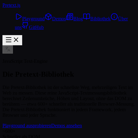
Pretext
.js
Playground
Demos
Blog
Bibliothek
Über
uns
GitHub
JavaScript Text-Engine
Die Pretext-Bibliothek
Die Pretext-Bibliothek ist der schnellste Weg, mehrzeiligen Text im
Web zu messen. Diese reine JavaScript-Textmessungsbibliothek
berechnet Zeilenumbrüche, Höhen und Layout, ohne das DOM zu
berühren — etwa 600× schneller als traditionelle Browser-Messung.
Die Pretext-Bibliothek funktioniert in jedem Framework, jedem
Browser und jeder Sprache.
Playground ausprobieren
Demos ansehen
~600×
Schneller als DOM