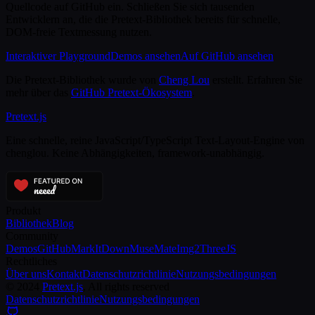
Quellcode auf GitHub ein. Schließen Sie sich tausenden
Entwicklern an, die die Pretext-Bibliothek bereits für schnelle,
DOM-freie Textmessung nutzen.
Interaktiver Playground
Demos ansehen
Auf GitHub ansehen
Die Pretext-Bibliothek wurde von
Cheng Lou
erstellt. Erfahren Sie
mehr über das
GitHub Pretext-Ökosystem
.
Pretext
.js
Eine schnelle, reine JavaScript/TypeScript Text-Layout-Engine von
chenglou. Keine Abhängigkeiten, framework-unabhängig.
Produkt
Bibliothek
Blog
Community
Demos
GitHub
MarkItDown
MuseMate
Img2ThreeJS
Rechtliches
Über uns
Kontakt
Datenschutzrichtlinie
Nutzungsbedingungen
©
2024
Pretext.js
, All rights reserved
Datenschutzrichtlinie
Nutzungsbedingungen