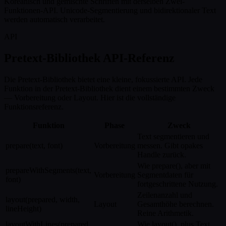
Koreanisch und gemischte Schriften mit derselben Zwei-
Funktionen-API. Unicode-Segmentierung und bidirektionaler Text
werden automatisch verarbeitet.
API
Pretext-Bibliothek API-Referenz
Die Pretext-Bibliothek bietet eine kleine, fokussierte API. Jede
Funktion in der Pretext-Bibliothek dient einem bestimmten Zweck
— Vorbereitung oder Layout. Hier ist die vollständige
Funktionsreferenz.
Funktion
Phase
Zweck
Text segmentieren und
prepare(text, font)
Vorbereitung
messen. Gibt opakes
Handle zurück.
Wie prepare(), aber mit
prepareWithSegments(text,
Vorbereitung
Segmentdaten für
font)
fortgeschrittene Nutzung.
Zeilenanzahl und
layout(prepared, width,
Layout
Gesamthöhe berechnen.
lineHeight)
Reine Arithmetik.
layoutWithLines(prepared,
Wie layout(), plus Text