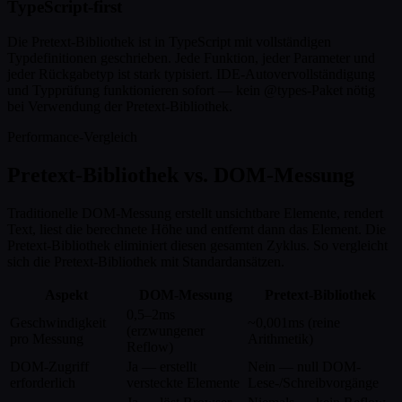
TypeScript-first
Die Pretext-Bibliothek ist in TypeScript mit vollständigen
Typdefinitionen geschrieben. Jede Funktion, jeder Parameter und
jeder Rückgabetyp ist stark typisiert. IDE-Autovervollständigung
und Typprüfung funktionieren sofort — kein @types-Paket nötig
bei Verwendung der Pretext-Bibliothek.
Performance-Vergleich
Pretext-Bibliothek vs. DOM-Messung
Traditionelle DOM-Messung erstellt unsichtbare Elemente, rendert
Text, liest die berechnete Höhe und entfernt dann das Element. Die
Pretext-Bibliothek eliminiert diesen gesamten Zyklus. So vergleicht
sich die Pretext-Bibliothek mit Standardansätzen.
Aspekt
DOM-Messung
Pretext-Bibliothek
0,5–2ms
Geschwindigkeit
~0,001ms (reine
(erzwungener
pro Messung
Arithmetik)
Reflow)
DOM-Zugriff
Ja — erstellt
Nein — null DOM-
erforderlich
versteckte Elemente
Lese-/Schreibvorgänge