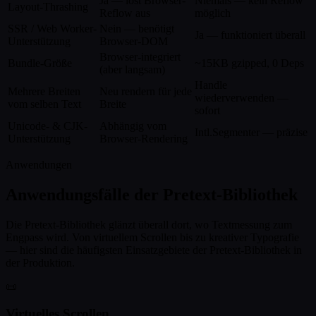
Ja — löst Browser-
Niemals — kein Reflow
Layout-Thrashing
Reflow aus
möglich
SSR / Web Worker-
Nein — benötigt
Ja — funktioniert überall
Unterstützung
Browser-DOM
Browser-integriert
Bundle-Größe
~15KB gzipped, 0 Deps
(aber langsam)
Handle
Mehrere Breiten
Neu rendern für jede
wiederverwenden —
vom selben Text
Breite
sofort
Unicode- & CJK-
Abhängig vom
Intl.Segmenter — präzise
Unterstützung
Browser-Rendering
Anwendungen
Anwendungsfälle der Pretext-Bibliothek
Die Pretext-Bibliothek glänzt überall dort, wo Textmessung zum
Engpass wird. Von virtuellem Scrollen bis zu kreativer Typografie
— hier sind die häufigsten Einsatzgebiete der Pretext-Bibliothek in
der Produktion.
📜
Virtuelles Scrollen