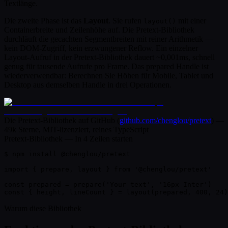
Textlänge.
Die zweite Phase ist das
Layout
. Sie rufen
mit einer
layout()
Containerbreite und Zeilenhöhe auf. Die Pretext-Bibliothek
durchläuft die gecachten Segmentbreiten mit reiner Arithmetik —
kein DOM-Zugriff, kein erzwungener Reflow. Ein einzelner
Layout-Aufruf in der Pretext-Bibliothek dauert ~0,001ms, schnell
genug für tausende Aufrufe pro Frame. Das prepared Handle ist
wiederverwendbar: Berechnen Sie Höhen für Mobile, Tablet und
Desktop aus demselben Handle in drei Operationen.
Die Pretext-Bibliothek auf GitHub
(
github.com/chenglou/pretext
) —
49k Sterne, MIT-lizenziert, reines TypeScript
Pretext-Bibliothek — In 4 Zeilen starten
$
 npm install @chenglou/pretext

import
 { 
prepare
, 
layout
 } 
from
'@chenglou/pretext'
const
 prepared =
prepare
(
'Your text'
,
'16px Inter'
)
const
{ 
height, lineCount
 }
 =
layout
(prepared,
400
,
24
)
Warum diese Bibliothek