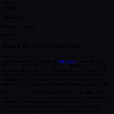
~15KB
Gzipped Bundle
0
Abhängigkeiten
MIT
Open-Source-Lizenz
Übersicht
Was ist die Pretext-Bibliothek?
Die Pretext-Bibliothek ist eine reine JavaScript/TypeScript-
Textmessungs-Engine, erstellt von
Cheng Lou
, einem ehemaligen
Mitglied des React-Core-Teams, jetzt bei Midjourney. Im Gegensatz
zu traditionellen Ansätzen, bei denen der Browser Text ins DOM
rendern muss, bevor er gemessen werden kann, teilt die Pretext-
Bibliothek das Text-Layout in zwei leichtgewichtige Phasen auf —
und ist damit die schnellste Textmessungsbibliothek für JavaScript.
Die erste Phase der Pretext-Bibliothek ist die
Vorbereitung
. Sie
rufen
einmal mit Ihrem Text und Font auf. Die Pretext-
prepare()
Bibliothek segmentiert den Text nach Unicode-Regeln und misst die
Glyphenbreite jedes Segments über die Canvas
-
measureText()
API. Dies dauert typischerweise 0,1–1ms, abhängig von der